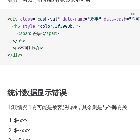
溢出，所以导致 Web 数据显示不可用
html
<
div
 class
=
"cash-val"
 data-name
=
"差事"
 data-cash
=
"不可
  <
h5
 style
=
"color:#f3903b;"
>
    <
span
>差事</
span
>
  </
h5
>
  <
p
>不可用</
p
>
</
div
>
统计数据显示错误
出现情况 1 有可能是被客服扣钱，其余则是与作弊有关
$-xxx
$--xxx