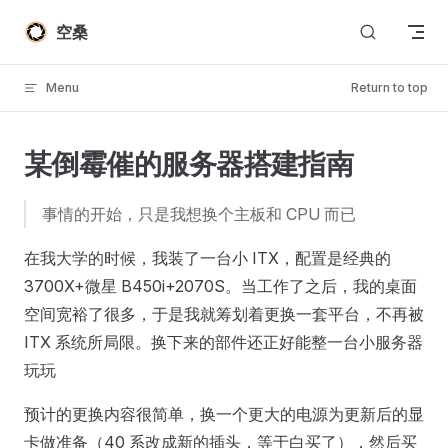
Skip to content
空桑
Menu
Return to top
某倒霉催的服务器搭建指南
事情的开始，只是我想换个主板和 CPU 而已
在我大学的时候，我装了一台小 ITX，配置是经典的
3700X+微星 B450i+2070S。当工作了之后，我的桌面
空间宽裕了很多，于是我就筹划着更换一套平台，不再被
ITX 系统所局限。换下来的部件还正好能整一台小服务器
玩玩
预计的更换内容很简单，换一个更大的电源为更新后的显
卡做准备（40 系改成新的插头，等于白买了），然后买