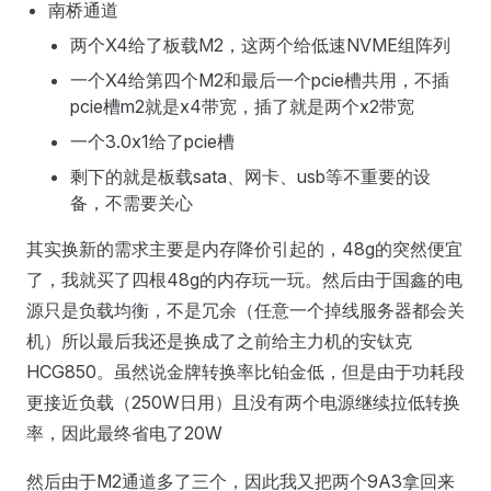
南桥通道
两个X4给了板载M2，这两个给低速NVME组阵列
一个X4给第四个M2和最后一个pcie槽共用，不插
pcie槽m2就是x4带宽，插了就是两个x2带宽
一个3.0x1给了pcie槽
剩下的就是板载sata、网卡、usb等不重要的设
备，不需要关心
其实换新的需求主要是内存降价引起的，48g的突然便宜
了，我就买了四根48g的内存玩一玩。然后由于国鑫的电
源只是负载均衡，不是冗余（任意一个掉线服务器都会关
机）所以最后我还是换成了之前给主力机的安钛克
HCG850。虽然说金牌转换率比铂金低，但是由于功耗段
更接近负载（250W日用）且没有两个电源继续拉低转换
率，因此最终省电了20W
然后由于M2通道多了三个，因此我又把两个9A3拿回来