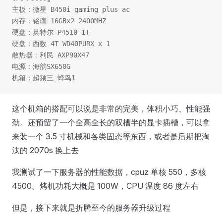
主板：微星 B450i gaming plus ac
内存：铭瑄 16GBx2 2400MHZ
硬盘：英特尔 P4510 1T
硬盘：西数 4T WD40PURX x 1
散热器：利民 AXP90X47
电源：海韵SX650G
机箱：超频三 蜂鸟1
这个机箱的搭配可以说是非常的完美，体积小巧、性能强
劲。还预留了一个全高全长的双槽半的显卡插槽，可以拿
来装一个 3.5 寸机械和各类固态等东西，或者是后期把淘
汰的 2070s 换上去
我测试了一下服务器的性能数据，cpuz 单核 550，多核
4500。烤机功耗大概是 100W，CPU 温度 86 度左右
但是，接下来就是折腾至今的服务器升级过程