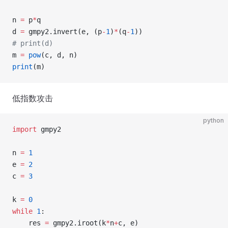
n 
=
 p
*
q
d 
=
 gmpy2.invert(e, (p
-
1
)
*
(q
-
1
))
# print(d)
m 
=
 pow
(c, d, n)
print
(m)
低指数攻击
python
import
 gmpy2
n 
=
 1
e 
=
 2
c 
=
 3
k 
=
 0
while
 1
:
    res 
=
 gmpy2.iroot(k
*
n
+
c, e)