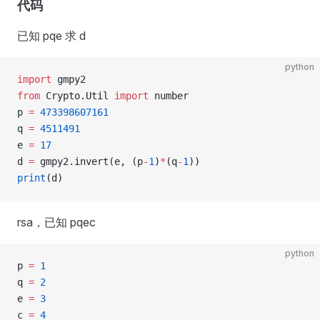
代码
已知 pqe 求 d
python
import
 gmpy2
from
 Crypto.Util 
import
 number
p 
=
 473398607161
q 
=
 4511491
e 
=
 17
d 
=
 gmpy2.invert(e, (p
-
1
)
*
(q
-
1
))
print
(d)
rsa，已知 pqec
python
p 
=
 1
q 
=
 2
e 
=
 3
c 
=
 4