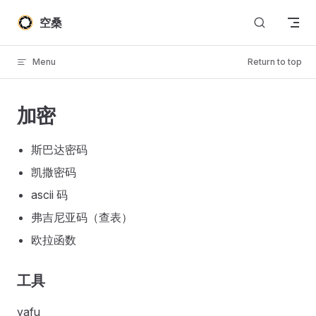
Skip to content
空桑
Menu
Return to top
加密
斯巴达密码
凯撒密码
ascii 码
弗吉尼亚码（查表）
欧拉函数
工具
yafu