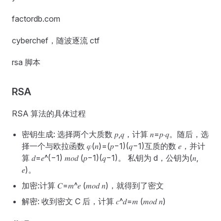
factordb.com
cyberchef，随波逐流 ctf
rsa 脚本
RSA
RSA 算法的具体过程
密钥生成: 选择两个大质数 𝑝,𝑞，计算 𝑛=𝑝⋅𝑞。随后，选
择一个与欧拉函数 𝜑(𝑛)=(𝑝−1)(𝑞−1)互质的数 𝑒，并计
算 𝑑=𝑒^(−1) 𝑚𝑜𝑑 (𝑝−1)(𝑞−1)。 私钥为 d，公钥为(𝑛,
𝑒)。
加密:计算 𝐶=𝑚^𝑒 (𝑚𝑜𝑑 𝑛)，就得到了密文
解密: 收到密文 C 后，计算 𝑐^𝑑=𝑚 (𝑚𝑜𝑑 𝑛)