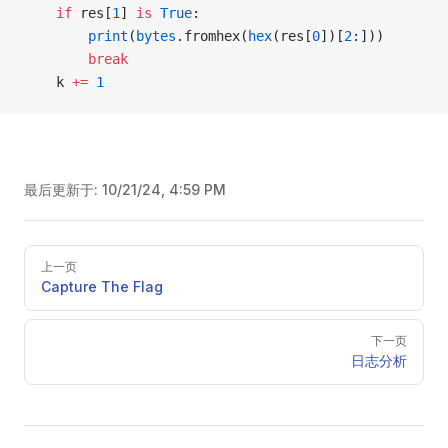
    if
 res[
1
] 
is
 True
:
        print
(
bytes
.fromhex(
hex
(res[
0
])[
2
:]))
        break
    k 
+=
 1
最后更新于:
10/21/24, 4:59 PM
Pager
上一页
Capture The Flag
下一页
日志分析